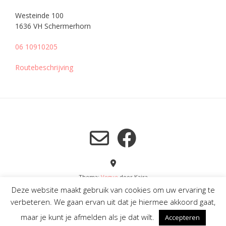
Westeinde 100
1636 VH Schermerhorn
06 10910205
Routebeschrijving
Thema:
Vogue
door Kaira
Deze website maakt gebruik van cookies om uw ervaring te
verbeteren. We gaan ervan uit dat je hiermee akkoord gaat,
maar je kunt je afmelden als je dat wilt.
Accepteren
CONTACT
IMPRESSIE
KAPSALON
KAPSELS
OVER MIJ