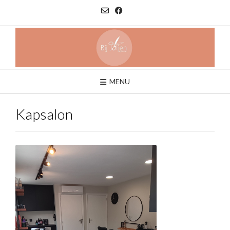
Ga
naar
de
inhoud
MENU
Kapsalon