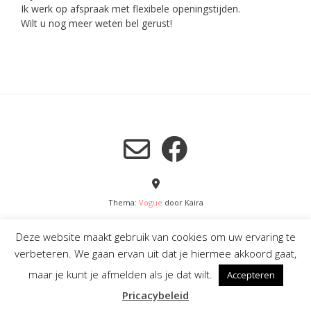
Ik werk op afspraak met flexibele openingstijden.
Wilt u nog meer weten bel gerust!
Thema:
Vogue
door Kaira
Deze website maakt gebruik van cookies om uw ervaring te
verbeteren. We gaan ervan uit dat je hiermee akkoord gaat,
CONTACT
IMPRESSIE
KAPSALON
KAPSELS
OVER MIJ
maar je kunt je afmelden als je dat wilt.
Accepteren
PRIJSLIJST
PRIVACYBELEID
WELKOM
Pricacybeleid