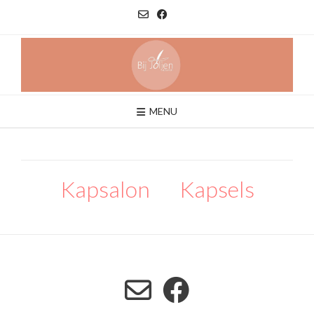
Ga
naar
de
inhoud
MENU
Kapsalon
Kapsels