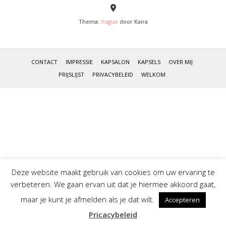
Thema:
Vogue
door Kaira
CONTACT
IMPRESSIE
KAPSALON
KAPSELS
OVER MIJ
PRIJSLIJST
PRIVACYBELEID
WELKOM
Deze website maakt gebruik van cookies om uw ervaring te
verbeteren. We gaan ervan uit dat je hiermee akkoord gaat,
maar je kunt je afmelden als je dat wilt.
Accepteren
Pricacybeleid